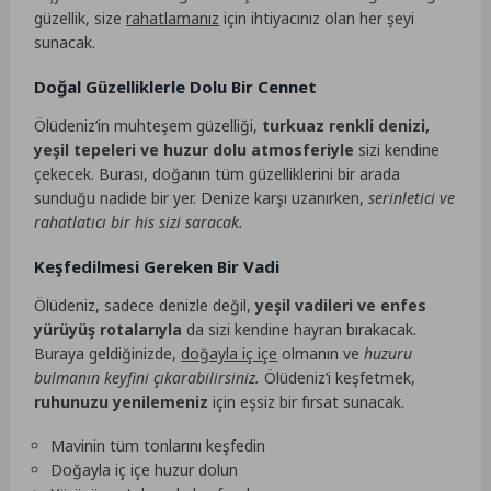
güzellik, size
rahatlamanız
için ihtiyacınız olan her şeyi
sunacak.
Doğal Güzelliklerle Dolu Bir Cennet
Ölüdeniz’in muhteşem güzelliği,
turkuaz renkli denizi,
yeşil tepeleri ve huzur dolu atmosferiyle
sizi kendine
çekecek. Burası, doğanın tüm güzelliklerini bir arada
sunduğu nadide bir yer. Denize karşı uzanırken,
serinletici ve
rahatlatıcı bir his sizi saracak.
Keşfedilmesi Gereken Bir Vadi
Ölüdeniz, sadece denizle değil,
yeşil vadileri ve enfes
yürüyüş rotalarıyla
da sizi kendine hayran bırakacak.
Buraya geldiğinizde,
doğayla iç içe
olmanın ve
huzuru
bulmanın keyfini çıkarabilirsiniz.
Ölüdeniz’i keşfetmek,
ruhunuzu yenilemeniz
için eşsiz bir fırsat sunacak.
Mavinin tüm tonlarını keşfedin
Doğayla iç içe huzur dolun