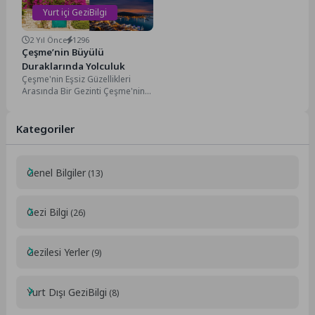
Yurt içi GeziBilgi
2 Yıl Önce
1296
Çeşme’nin Büyülü
Duraklarında Yolculuk
Çeşme'nin Eşsiz Güzellikleri
Arasında Bir Gezinti Çeşme'nin
Benzersiz Doğal Güzellikleri
Çeşme'nin Büyülü Duraklarında
Yolculuk, Çeşme,...
Kategoriler
Genel Bilgiler
(13)
Gezi Bilgi
(26)
Gezilesi Yerler
(9)
Yurt Dışı GeziBilgi
(8)