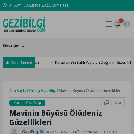
Skip
01:55
8 Ağustos 2026, Cumartesi
to
content
1
Gezi Şeridi
Gezi Şeridi
ir 2026 Rehberi
Karadeniz’in Saklı Yaylaları Doğanın Gizemli Huzuru
Ana Sayfa
Yurt içi GeziBilgi
Mavinin Büyüsü Ölüdeniz Güzellikleri
Yurt içi GeziBilgi
4
Mavinin Büyüsü Ölüdeniz
Güzellikleri
GeziBilgi
05 May 2024 21:05
Güncelleme: 15 Haz 2025