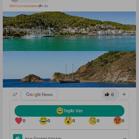
694 Görüntüleme
6 dk.
0
Tepki Ver
0
0
0
0
0
Yazı Özetini Göster