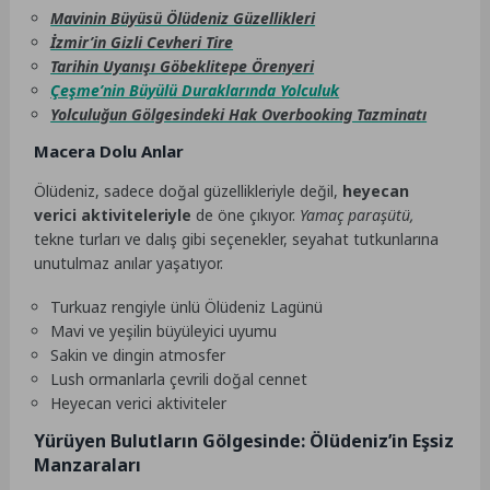
Mavinin Büyüsü Ölüdeniz Güzellikleri
İzmir’in Gizli Cevheri Tire
Tarihin Uyanışı Göbeklitepe Örenyeri
Çeşme’nin Büyülü Duraklarında Yolculuk
Yolculuğun Gölgesindeki Hak Overbooking Tazminatı
Macera Dolu Anlar
Ölüdeniz, sadece doğal güzellikleriyle değil,
heyecan
verici aktiviteleriyle
de öne çıkıyor.
Yamaç paraşütü,
tekne turları ve dalış gibi seçenekler, seyahat tutkunlarına
unutulmaz anılar yaşatıyor.
Turkuaz rengiyle ünlü Ölüdeniz Lagünü
Mavi ve yeşilin büyüleyici uyumu
Sakin ve dingin atmosfer
Lush ormanlarla çevrili doğal cennet
Heyecan verici aktiviteler
Yürüyen Bulutların Gölgesinde: Ölüdeniz’in Eşsiz
Manzaraları