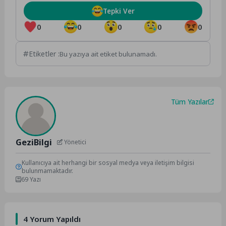
Tepki Ver
0
0
0
0
0
Etiketler :
Bu yazıya ait etiket bulunamadı.
Tüm Yazılar
GeziBilgi
Yönetici
Kullanıcıya ait herhangi bir sosyal medya veya iletişim bilgisi
bulunmamaktadır.
69 Yazı
4 Yorum Yapıldı