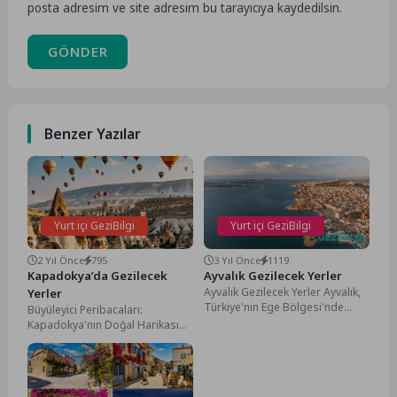
posta adresim ve site adresim bu tarayıcıya kaydedilsin.
GÖNDER
Benzer Yazılar
Yurt içi GeziBilgi
Yurt içi GeziBilgi
2 Yıl Önce
795
3 Yıl Önce
1119
Kapadokya’da Gezilecek
Ayvalık Gezilecek Yerler
Ayvalık Gezilecek Yerler Ayvalık,
Yerler
Türkiye'nin Ege Bölgesi'nde
Büyüleyici Peribacaları:
Balıkesir'in bir ilçesi konumunda
Kapadokya'nın Doğal Harikası
güzel bir sahil kasabasıdır....
Kapadokya'da Gezilecek Yerler
Kapadokya, dünyanın en
görkemli ve benzersiz doğal...