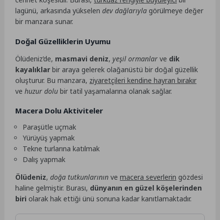
lagünü, arkasında yükselen
dev dağlarıyla
görülmeye değer
bir manzara sunar.
Doğal Güzelliklerin Uyumu
Ölüdeniz’de,
masmavi deniz
,
yeşil ormanlar
ve
dik
kayalıklar
bir araya gelerek olağanüstü bir doğal güzellik
oluşturur. Bu manzara,
ziyaretçileri kendine hayran bırakır
ve
huzur dolu
bir tatil yaşamalarına olanak sağlar.
Macera Dolu Aktiviteler
Paraşütle uçmak
Yürüyüş yapmak
Tekne turlarına katılmak
Dalış yapmak
Ölüdeniz
,
doğa tutkunlarının
ve
macera severlerin
gözdesi
haline gelmiştir. Burası,
dünyanın en güzel köşelerinden
biri
olarak hak ettiği ünü sonuna kadar kanıtlamaktadır.