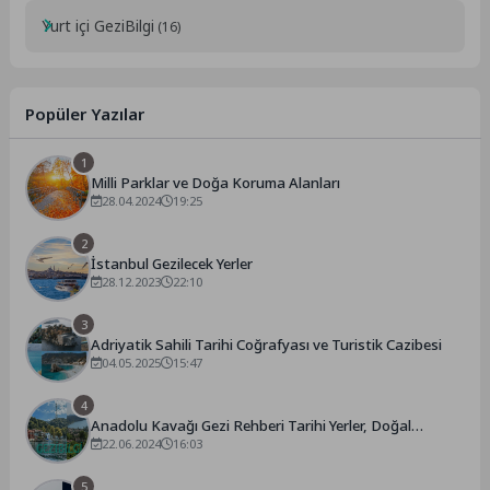
Yurt içi GeziBilgi
(16)
Popüler Yazılar
1
Milli Parklar ve Doğa Koruma Alanları
28.04.2024
19:25
2
İstanbul Gezilecek Yerler
28.12.2023
22:10
3
Adriyatik Sahili Tarihi Coğrafyası ve Turistik Cazibesi
04.05.2025
15:47
4
Anadolu Kavağı Gezi Rehberi Tarihi Yerler, Doğal
Güzellikler
22.06.2024
16:03
5