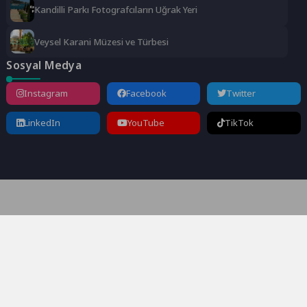
Kandilli Parkı Fotografcıların Uğrak Yeri
Veysel Karani Müzesi ve Türbesi
Sosyal Medya
Instagram
Facebook
Twitter
LinkedIn
YouTube
TikTok