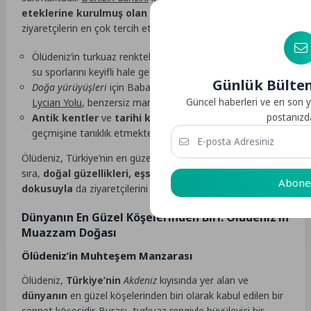
eteklerine kurulmuş olan Ölüdeniz Plajı
ise
ziyaretçilerin en çok tercih ettiği noktalardan biridir.
Ölüdeniz’in turkuaz renkteki
berrak suları
, yüzmeyi ve
su sporlarını keyifli hale getirmektedir.
Günlük Bülte
Doğa yürüyüşleri
için Babadağ eteklerinde yer alan
Lycian Yolu
, benzersiz manzaralar sunmaktadır.
Güncel haberleri ve en son y
Antik kentler
ve
tarihi kalıntılar
, bölgenin zengin
postanızda
geçmişine tanıklık etmektedir.
Ölüdeniz, Türkiye’nin en güzel koylarından biri olmanın yanı
sıra,
doğal güzellikleri, eşsiz aktiviteleri ve tarihi
Abone
dokusuyla
da ziyaretçilerini kendine hayran bırakmaktadır.
Dünyanın En Güzel Köşelerinden Biri: Ölüdeniz’in
Muazzam Doğası
Ölüdeniz’in Muhteşem Manzarası
Ölüdeniz,
Türkiye’nin
Akdeniz
kıyısında yer alan ve
dünyanın
en güzel köşelerinden biri olarak kabul edilen bir
cennet köşesidir. Burası,
turkuaz rengiyle büyüleyici
bir