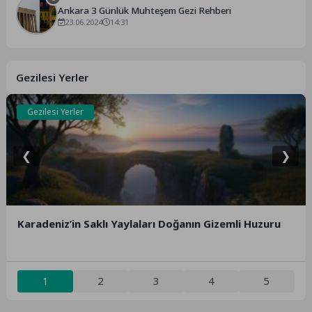
Ankara 3 Günlük Muhteşem Gezi Rehberi
23.06.2024
14:31
Gezilesi Yerler
Gezilesi Yerler
❮
❯
Karadeniz’in Saklı Yaylaları Doğanın Gizemli Huzuru
1
2
3
4
5