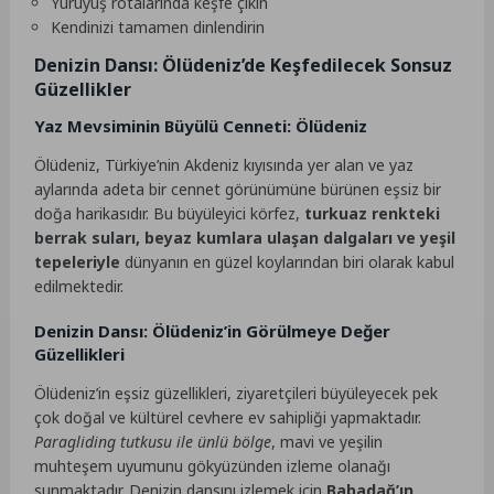
Yürüyüş rotalarında keşfe çıkın
Kendinizi tamamen dinlendirin
Denizin Dansı: Ölüdeniz’de Keşfedilecek Sonsuz
Güzellikler
Yaz Mevsiminin Büyülü Cenneti: Ölüdeniz
Ölüdeniz, Türkiye’nin Akdeniz kıyısında yer alan ve yaz
aylarında adeta bir cennet görünümüne bürünen eşsiz bir
doğa harikasıdır. Bu büyüleyici körfez,
turkuaz renkteki
berrak suları, beyaz kumlara ulaşan dalgaları ve yeşil
tepeleriyle
dünyanın en güzel koylarından biri olarak kabul
edilmektedir.
Denizin Dansı: Ölüdeniz’in Görülmeye Değer
Güzellikleri
Ölüdeniz’in eşsiz güzellikleri, ziyaretçileri büyüleyecek pek
çok doğal ve kültürel cevhere ev sahipliği yapmaktadır.
Paragliding tutkusu ile ünlü bölge
, mavi ve yeşilin
muhteşem uyumunu gökyüzünden izleme olanağı
sunmaktadır.
Denizin dansını
izlemek için
Babadağ’ın