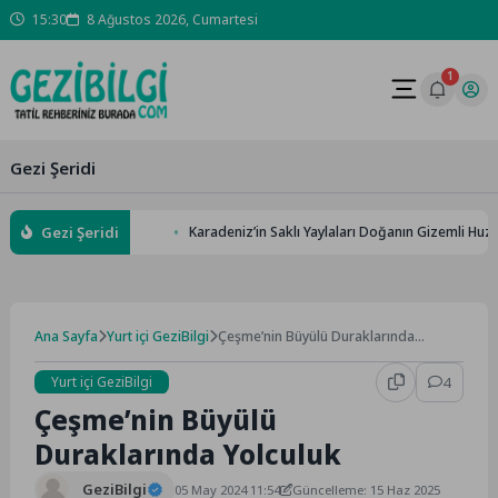
Skip
15:30
8 Ağustos 2026, Cumartesi
to
content
1
Gezi Şeridi
Gezi Şeridi
2026 Rehberi
Karadeniz’in Saklı Yaylaları Doğanın Gizemli Huzuru
Ana Sayfa
Yurt içi GeziBilgi
Çeşme’nin Büyülü Duraklarında
Yolculuk
Yurt içi GeziBilgi
4
Çeşme’nin Büyülü
Duraklarında Yolculuk
GeziBilgi
05 May 2024 11:54
Güncelleme: 15 Haz 2025