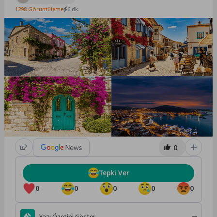
1298 Görüntüleme
6 dk.
0
Tepki Ver
0
0
0
0
0
Yazı Özetini Göster