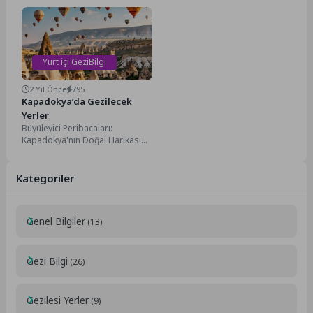
bulunan tarihi ve turistik bir...
Ölüdeniz'in Eşsiz Doğal
Güzellikleri Mavinin Büyüsü
Ölüdeniz Güzellikleri,
Türkiye'nin...
Yurt içi GeziBilgi
2 Yıl Önce
795
Kapadokya’da Gezilecek
Yerler
Büyüleyici Peribacaları:
Kapadokya'nın Doğal Harikası
Kapadokya'da Gezilecek Yerler
Kapadokya, dünyanın en
görkemli ve benzersiz doğal...
Kategoriler
Genel Bilgiler
(13)
Gezi Bilgi
(26)
Gezilesi Yerler
(9)