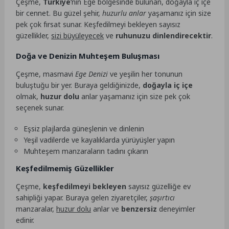
Çeşme,
Türkiye
‘nin Ege bölgesinde bulunan, doğayla iç içe
bir cennet. Bu güzel şehir,
huzurlu anlar
yaşamanız için size
pek çok fırsat sunar. Keşfedilmeyi bekleyen sayısız
güzellikler,
sizi büyüleyecek
ve
ruhunuzu dinlendirecektir
.
Doğa ve Denizin Muhteşem Buluşması
Çeşme, masmavi
Ege Denizi
ve yeşilin her tonunun
buluştuğu bir yer. Buraya geldiğinizde,
doğayla iç içe
olmak,
huzur dolu
anlar yaşamanız için size pek çok
seçenek sunar.
Eşsiz plajlarda güneşlenin ve dinlenin
Yeşil vadilerde ve kayalıklarda yürüyüşler yapın
Muhteşem manzaraların tadını çıkarın
Keşfedilmemiş Güzellikler
Çeşme,
keşfedilmeyi bekleyen
sayısız güzelliğe ev
sahipliği yapar. Buraya gelen ziyaretçiler,
şaşırtıcı
manzaralar,
huzur dolu
anlar ve
benzersiz
deneyimler
edinir.