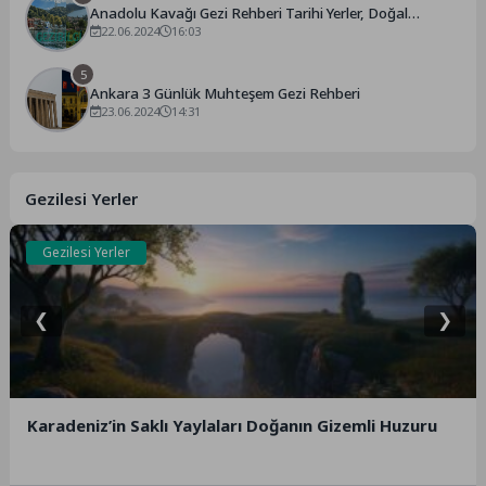
Anadolu Kavağı Gezi Rehberi Tarihi Yerler, Doğal
Güzellikler
22.06.2024
16:03
5
Ankara 3 Günlük Muhteşem Gezi Rehberi
23.06.2024
14:31
Gezilesi Yerler
Gezilesi Yerler
❮
❯
Karadeniz’in Saklı Yaylaları Doğanın Gizemli Huzuru