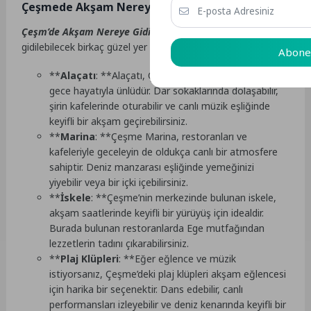
Çeşmede Akşam Nereye Gidilir?
Çeşm’de Akşam Nereye Gidilir?
, Çeşme’de akşam için
gidilebilecek birkaç güzel yer var. İşte bazı öneriler:
Abone
**
Alaçatı
: **Alaçatı, Çeşme’nin bir semti olarak
gece hayatıyla ünlüdür. Dar sokaklarında dolaşabilir,
şirin kafelerinde oturabilir ve canlı müzik eşliğinde
keyifli bir akşam geçirebilirsiniz.
**
Marina
: **Çeşme Marina, restoranları ve
kafeleriyle geceleyin de oldukça canlı bir atmosfere
sahiptir. Deniz manzarası eşliğinde yemeğinizi
yiyebilir veya bir içki içebilirsiniz.
**
İskele
: **Çeşme’nin merkezinde bulunan iskele,
akşam saatlerinde keyifli bir yürüyüş için idealdir.
Burada bulunan restoranlarda Ege mutfağından
lezzetlerin tadını çıkarabilirsiniz.
**
Plaj Klüpleri
: **Eğer eğlence ve müzik
istiyorsanız, Çeşme’deki plaj klüpleri akşam eğlencesi
için harika bir seçenektir. Dans edebilir, canlı
performansları izleyebilir ve deniz kenarında keyifli bir