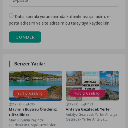
Daha sonraki yorumlarımda kullanılması için adım, e-
posta adresim ve site adresim bu tarayıcıya kaydedilsin.
GÖNDER
Benzer Yazılar
Yurt içi GeziBilgi
Yurt içi GeziBilgi
2 Yıl Önce
695
3 Yıl Önce
1121
Mavinin Büyüsü Ölüdeniz
Antalya Gezilecek Yerler
Antalya Gezilecek Yerler Antalya
Güzellikleri
Gezilecek Yerler Antalya,
Mavi Rüyanın Peşinde:
Türkiye'nin güney sahilinde
Ölüdeniz'in Doğal Güzellikleri