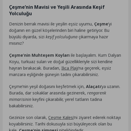
Çeşme’nin Mavisi ve Yeşili Arasında Keşif
Yolculuğu
Denizin berrak mavisi ile yeşilin eşsiz uyumu,
Çeşme
‘yi
doğanın en güzel köşelerinden biri haline getiriyor. Bu
büyülü diyarda, sizi
keşif yolculuğuna
çıkarmaya hazır
mısınız?
Çeşme’nin Muhteşem Koyları
ile başlayalım. Kum Dalyan
Koyu, turkuaz suları ve doğal güzellikleriyle sizi kendine
hayran bırakacak. Buradan,
Ilıca Plajı
‘na geçerek, eşsiz
manzara eşliğinde güneşin tadını çıkarabilirsiniz.
Çeşme’nin yeşil doğasını keşfetmek için,
Alaçatı
‘ya uzanın.
Burada, dar sokaklar arasında gezinerek,
rengarenk
mimarisinin
keyfini çıkarabilir, yerel tatların tadına
bakabilirsiniz.
Gezinize son olarak,
Çeşme Kalesi
‘ni ziyaret ederek noktayı
koyabilirsiniz. Tarihi dokusuyla sizi büyüleyecek olan bu
kale,
Çeşme’nin simgesi
niteliğindedir.