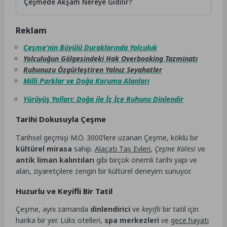
Çeşmede Akşam Nereye Gidilir?
Reklam
Çeşme’nin Büyülü Duraklarında Yolculuk
Yolculuğun Gölgesindeki Hak Overbooking Tazminatı
Ruhunuzu Özgürleştiren Yalnız Seyahatler
Milli Parklar ve Doğa Koruma Alanları
Yürüyüş Yolları: Doğa ile İç İçe Ruhunu Dinlendir
Tarihi Dokusuyla Çeşme
Tarihsel geçmişi M.Ö. 3000’lere uzanan Çeşme, köklü bir
kültürel mirasa
sahip.
Alaçatı Taş Evleri
,
Çeşme Kalesi
ve
antik liman kalıntıları
gibi birçok önemli tarihi yapı ve
alan, ziyaretçilere zengin bir kültürel deneyim sunuyor.
Huzurlu ve Keyifli Bir Tatil
Çeşme, aynı zamanda
dinlendirici
ve
keyifli
bir tatil için
harika bir yer. Lüks otelleri,
spa merkezleri
ve
gece hayatı