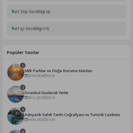
Yurt Dışı GeziBilgi
(8)
Yurt içi GeziBilgi
(16)
Popüler Yazılar
1
Milli Parklar ve Doğa Koruma Alanları
28.04.2024
19:25
2
İstanbul Gezilecek Yerler
28.12.2023
22:10
3
Adriyatik Sahili Tarihi Coğrafyası ve Turistik Cazibesi
04.05.2025
15:47
4