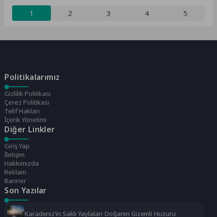
1
2
3
4
5
Politikalarımız
Gizlilik Politikası
Çerez Politikası
Telif Hakları
İçerik Yönetimi
Diğer Linkler
Giriş Yap
İletişim
Hakkımızda
Reklam
Banner
Son Yazılar
Karadeniz’in Saklı Yaylaları Doğanın Gizemli Huzuru