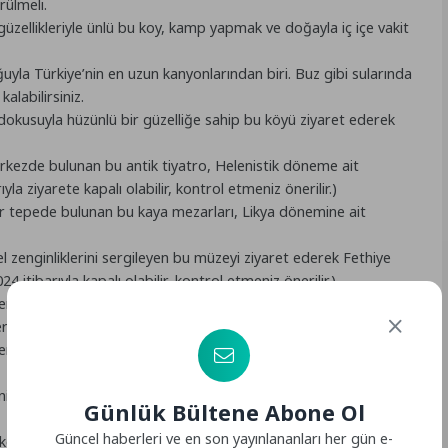
rülmeli.
ellikleriyle ünlü bu koy, kamp yapmak ve doğayla iç içe vakit
yla Türkiye’nin en uzun kanyonlarından biri. Buz gibi sularında
alabilirsiniz.
i dokusuyla hüzünlü bir güzelliğe sahip bu köyü ziyaret ederek
kezde bulunan bu antik tiyatro, Helenistik döneme ait
ıyla ziyarete kapalı olabilir, kontrol etmeniz önerilir.)
r tepede bulunan bu kaya mezarları, Likya dönemine ait
el zenginliklerini sergileyen bu müzeyi ziyaret ederek Fethiye
24 itibarıyla kapalı olabilir, kontrol etmeniz önerilir.)
leri ve çeşitli dükkanlarıyla otantik bir atmosfere sahip bu
 bulabilirsiniz.
endiği bu canlı pazarda, seçtiğiniz balığı çevredeki
in ve güneşin tadını çıkarabilir, su sporları yapabilirsiniz. Gün
Günlük Bültene Abone Ol
Güncel haberleri ve en son yayınlananları her gün e-
oylarını kapsayan bu tekne turuyla birbirinden güzel adaları ve