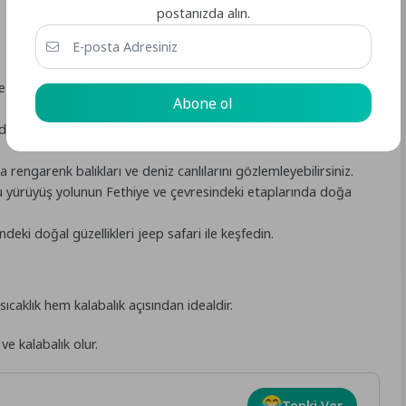
postanızda alın.
 doğru yamaç paraşütü yaparak eşsiz manzaraların tadını
Abone ol
da düzenlenen tekne turlarıyla Fethiye’nin birbirinden güzel
 rengarenk balıkları ve deniz canlılarını gözlemleyebilirsiniz.
 yürüyüş yolunun Fethiye ve çevresindeki etaplarında doğa
eki doğal güzellikleri jeep safari ile keşfedin.
ıcaklık hem kalabalık açısından idealdir.
 kalabalık olur.
Tepki Ver