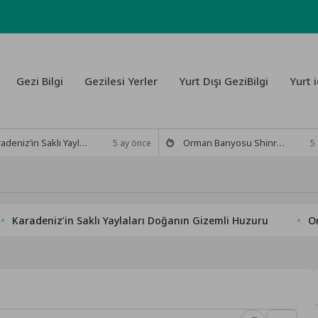
Gezi Bilgi
Gezilesi Yerler
Yurt Dışı GeziBilgi
Yurt i
z’in Saklı Yaylaları Doğanın Gizemli Huzuru
Orman Banyosu Shinrin-yoku Ruhunuzu Doğayla Yıkamanın Yolları
5 ay önce
5
eniz’in Saklı Yaylaları Doğanın Gizemli Huzuru
Orman Ban