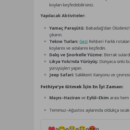
koyları keşfedebilirsiniz.
Yapılacak Aktiviteler:
Yamaç Paraşütü:
Babadağ’dan Ölüdeniz’e
çıkarın.
Tekne Turları:
Gezi
Rehberi Farklı rotalar
koylarını ve adalarını keşfedin.
Dalış ve Şnorkelle Yüzme:
Berrak sularda
Likya Yolu’nda Yürüyüş:
Dünyaca ünlü bu
yürüyüşleri yapın.
Jeep Safari:
Saklıkent Kanyonu ve çevresind
Fethiye’ye Gitmek İçin En İyi Zaman:
Mayıs–Haziran
ve
Eylül–Ekim
arası hem s
Temmuz–Ağustos aylarında oldukça sıcak ve
0
0
0
0
0