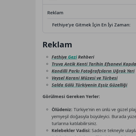
Reklam
Fethiye’ye Gitmek İçin En İyi Zaman:
Reklam
Fethiye
Gezi
Rehberi
Truva Antik Kenti Tarihin Efsanevi Kapıla
Kandilli Parkı Fotoğrafçıların Uğrak Yeri
Veysel Karani Müzesi ve Türbesi
Salda Gölü Türkiyenin Eşsiz Güzelliği
Görülmesi Gereken Yerler:
Ölüdeniz:
Türkiye’nin en ünlü ve güzel pla
yemyeşil doğasıyla büyüleyici. Burada yüze
turlarına katılabilirsiniz.
Kelebekler Vadisi:
Sadece tekneyle ulaşıl