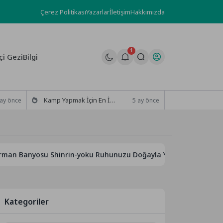
Çerez Politikası
Yazarlar
İletişim
Hakkımızda
1
çi GeziBilgi
Kamp Yapmak İçin En İyi Zaman 2026 Rehberi
 ay önce
5 ay önce
yosu Shinrin-yoku Ruhunuzu Doğayla Yıkamanın Yolları
Kategoriler