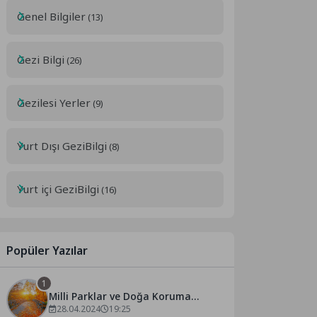
Genel Bilgiler
(13)
Gezi Bilgi
(26)
Gezilesi Yerler
(9)
Yurt Dışı GeziBilgi
(8)
Yurt içi GeziBilgi
(16)
Popüler Yazılar
1
Milli Parklar ve Doğa Koruma
Alanları
28.04.2024
19:25