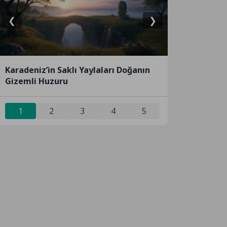
❮
❯
Karadeniz’in Saklı Yaylaları Doğanın
Gizemli Huzuru
1
2
3
4
5