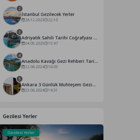
2
İstanbul Gezilecek Yerler
28.12.2023
22:10
3
Adriyatik Sahili Tarihi Coğrafyası ve
Turistik Cazibesi
04.05.2025
15:47
4
Anadolu Kavağı Gezi Rehberi Tarihi
Yerler, Doğal Güzellikler
22.06.2024
16:03
5
Ankara 3 Günlük Muhteşem Gezi
Rehberi
23.06.2024
14:31
Gezilesi Yerler
Gezilesi Yerler