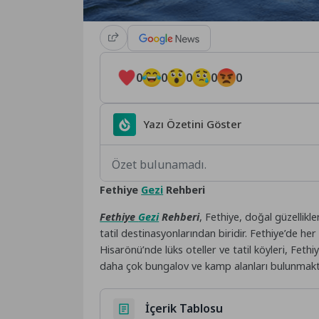
0
0
0
0
0
Yazı Özetini Göster
Özet bulunamadı.
Fethiye
Gezi
Rehberi
Fethiye
Gezi
Rehberi
, Fethiye, doğal güzellikle
tatil destinasyonlarından biridir. Fethiye’de he
Hisarönü’nde lüks oteller ve tatil köyleri, Fet
daha çok bungalov ve kamp alanları bulunmaktadı
İçerik Tablosu