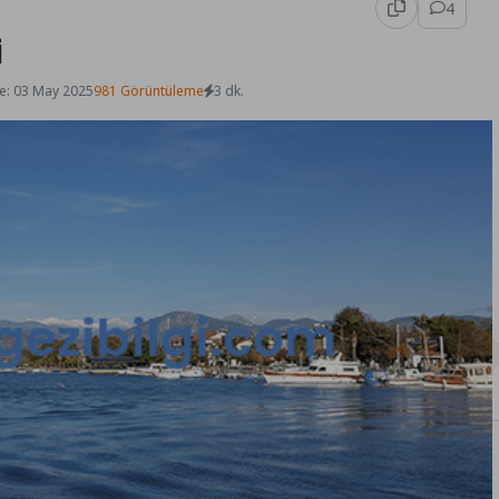
4
i
e: 03 May 2025
981 Görüntüleme
3 dk.