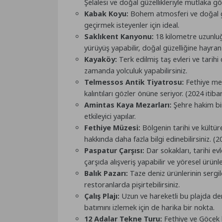
Şelalesi ve doğal güzellikleriyle mutlaka gö
Kabak Koyu:
Bohem atmosferi ve doğal güz
geçirmek isteyenler için ideal.
Saklıkent Kanyonu:
18 kilometre uzunluğu
yürüyüş yapabilir, doğal güzelliğine hayran k
Kayaköy:
Terk edilmiş taş evleri ve tarih
zamanda yolculuk yapabilirsiniz.
Telmessos Antik Tiyatrosu:
Fethiye mer
kalıntıları gözler önüne seriyor. (2024 itibar
Amintas Kaya Mezarları:
Şehre hakim bi
etkileyici yapılar.
Fethiye Müzesi:
Bölgenin tarihi ve kültür
hakkında daha fazla bilgi edinebilirsiniz. (20
Paspatur Çarşısı:
Dar sokakları, tarihi ev
çarşıda alışveriş yapabilir ve yöresel ürünler
Balık Pazarı:
Taze deniz ürünlerinin sergil
restoranlarda pişirtebilirsiniz.
Çalış Plajı:
Uzun ve hareketli bu plajda deniz
batımını izlemek için de harika bir nokta.
12 Adalar Tekne Turu:
Fethiye ve Göcek k